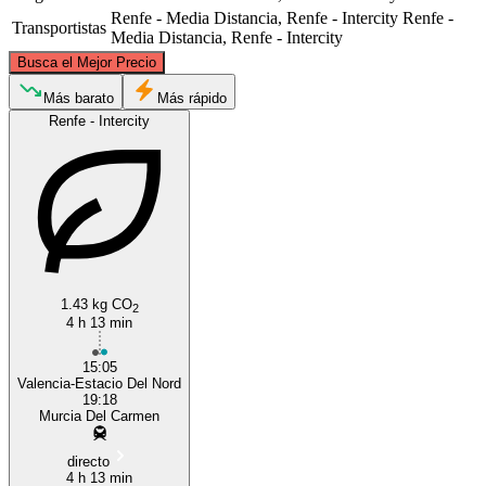
Renfe - Media Distancia, Renfe - Intercity
Renfe -
Transportistas
Media Distancia, Renfe - Intercity
©
CARTO
, ©
OpenStreetMap
contributors
Busca el Mejor Precio
Valencia
Más barato
Más rápido
Renfe - Intercity
1.43 kg CO
2
Murcia
4 h 13 min
15:05
Valencia-Estacio Del Nord
19:18
Murcia Del Carmen
directo
4 h 13 min