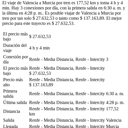
El viaje de Valencia a Murcia por tren es 177,52 km y toma 4 h y 4
min. Hay 3 conexiones por día, con la primera salida en 6:30 a. m. y
la última en 4:28 p. m.. Es posible viajar de Valencia a Murcia por
tren por tan solo $ 27.632,53 o tanto como $ 137.163,89. El mejor
precio para este trayecto es $ 27.632,53.
El precio más
$ 27.632,53
bajo
Duración del
4 h y 4 min
viaje
Conexión por
Renfe - Media Distancia, Renfe - Intercity
3
día
El precio más
Renfe - Media Distancia, Renfe - Intercity
bajo
$ 27.632,53
Precio más
Renfe - Media Distancia, Renfe - Intercity
alto
$ 137.163,89
Primera
Renfe - Media Distancia, Renfe - Intercity
6:30 a. m.
salida
Última salida
Renfe - Media Distancia, Renfe - Intercity
4:28 p. m.
Renfe - Media Distancia, Renfe - Intercity
177,52
Distancia
km
Salida
Renfe - Media Distancia, Renfe - Intercity
Valencia
Llegada
Renfe - Media Distancia, Renfe - Intercity
Murcia