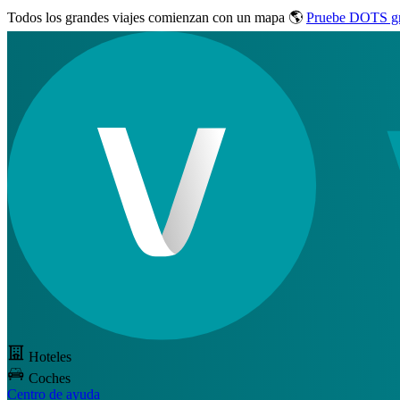
Todos los grandes viajes
comienzan con un mapa 🌎
Pruebe DOTS gr
Hoteles
Coches
Centro de ayuda