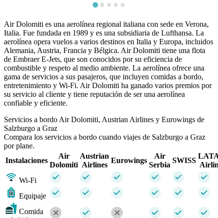
Air Dolomiti es una aerolínea regional italiana con sede en Verona,
Italia. Fue fundada en 1989 y es una subsidiaria de Lufthansa. La
aerolínea opera vuelos a varios destinos en Italia y Europa, incluidos
Alemania, Austria, Francia y Bélgica. Air Dolomiti tiene una flota
de Embraer E-Jets, que son conocidos por su eficiencia de
combustible y respeto al medio ambiente. La aerolínea ofrece una
gama de servicios a sus pasajeros, que incluyen comidas a bordo,
entretenimiento y Wi-Fi. Air Dolomiti ha ganado varios premios por
su servicio al cliente y tiene reputación de ser una aerolínea
confiable y eficiente.
Servicios a bordo Air Dolomiti, Austrian Airlines y Eurowings de
Salzburgo a Graz
Compara los servicios a bordo cuando viajes de Salzburgo a Graz
por plane.
Air
Austrian
Air
LAT
Instalaciones
Eurowings
SWISS
Dolomiti
Airlines
Serbia
Airli
Wi-Fi
Equipaje
Comida