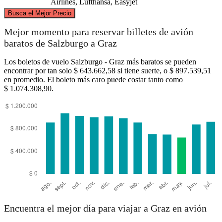
Airlines, Lufthansa, Easyjet
©
CARTO
, ©
OpenStreetMap
contributors
Busca el Mejor Precio
Mejor momento para reservar billetes de avión
Salzburg
baratos de Salzburgo a Graz
Los boletos de vuelo Salzburgo - Graz más baratos se pueden
encontrar por tan solo $ 643.662,58 si tiene suerte, o $ 897.539,51
en promedio. El boleto más caro puede costar tanto como
$ 1.074.308,90.
Graz
Encuentra el mejor día para viajar a Graz en avión