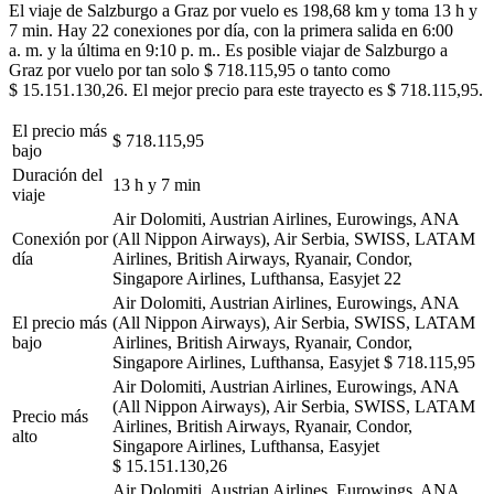
El viaje de Salzburgo a Graz por vuelo es 198,68 km y toma 13 h y
7 min. Hay 22 conexiones por día, con la primera salida en 6:00
a. m. y la última en 9:10 p. m.. Es posible viajar de Salzburgo a
Graz por vuelo por tan solo $ 718.115,95 o tanto como
$ 15.151.130,26. El mejor precio para este trayecto es $ 718.115,95.
El precio más
$ 718.115,95
bajo
Duración del
13 h y 7 min
viaje
Air Dolomiti, Austrian Airlines, Eurowings, ANA
Conexión por
(All Nippon Airways), Air Serbia, SWISS, LATAM
día
Airlines, British Airways, Ryanair, Condor,
Singapore Airlines, Lufthansa, Easyjet
22
Air Dolomiti, Austrian Airlines, Eurowings, ANA
El precio más
(All Nippon Airways), Air Serbia, SWISS, LATAM
bajo
Airlines, British Airways, Ryanair, Condor,
Singapore Airlines, Lufthansa, Easyjet
$ 718.115,95
Air Dolomiti, Austrian Airlines, Eurowings, ANA
(All Nippon Airways), Air Serbia, SWISS, LATAM
Precio más
Airlines, British Airways, Ryanair, Condor,
alto
Singapore Airlines, Lufthansa, Easyjet
$ 15.151.130,26
Air Dolomiti, Austrian Airlines, Eurowings, ANA