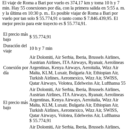
El viaje de Roma a Bari por vuelo es 374,17 km y toma 10 h y 7
min. Hay 55 conexiones por día, con la primera salida en 5:55 a. m.
y la última en 10:30 p. m.. Es posible viajar de Roma a Bari por
vuelo por tan solo $ 55.774,91 o tanto como $ 7.846.439,95. El
mejor precio para este trayecto es $ 55.774,91.
El precio más
$ 55.774,91
bajo
Duración del
10 h y 7 min
viaje
Air Dolomiti, Air Serbia, Iberia, Brussels Airlines,
Austrian Airlines, ITA Airways, Ryanair, Aerolineas
Conexión por
Argentinas, Kenya Airways, Aeroitalia, Wizz Air
día
Malta, KLM, Luxair, Bulgaria Air, Ethiopian Air,
Turkish Airlines, Aeromexico, Wizz Air, SWISS,
Qatar Airways, Volotea, Edelweiss Air, Lufthansa
55
Air Dolomiti, Air Serbia, Iberia, Brussels Airlines,
Austrian Airlines, ITA Airways, Ryanair, Aerolineas
Argentinas, Kenya Airways, Aeroitalia, Wizz Air
El precio más
Malta, KLM, Luxair, Bulgaria Air, Ethiopian Air,
bajo
Turkish Airlines, Aeromexico, Wizz Air, SWISS,
Qatar Airways, Volotea, Edelweiss Air, Lufthansa
$ 55.774,91
Air Dolomiti, Air Serbia, Iberia, Brussels Airlines,