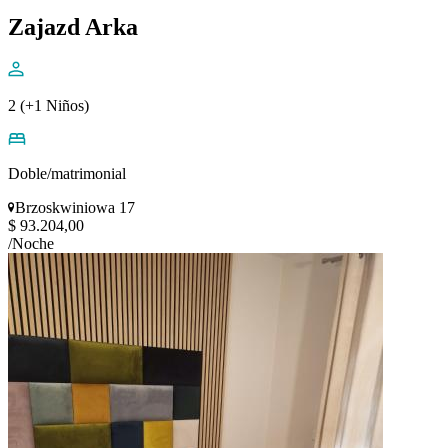
Zajazd Arka
2 (+1 Niños)
Doble/matrimonial
Brzoskwiniowa 17
$ 93.204,00
/Noche