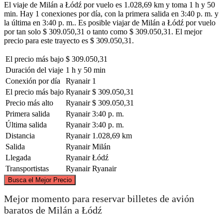
El viaje de Milán a Łódź por vuelo es 1.028,69 km y toma 1 h y 50
min. Hay 1 conexiones por día, con la primera salida en 3:40 p. m. y
la última en 3:40 p. m.. Es posible viajar de Milán a Łódź por vuelo
por tan solo $ 309.050,31 o tanto como $ 309.050,31. El mejor
precio para este trayecto es $ 309.050,31.
El precio más bajo
$ 309.050,31
Duración del viaje
1 h y 50 min
Conexión por día
Ryanair
1
El precio más bajo
Ryanair
$ 309.050,31
Precio más alto
Ryanair
$ 309.050,31
Primera salida
Ryanair
3:40 p. m.
Última salida
Ryanair
3:40 p. m.
Distancia
Ryanair
1.028,69 km
Salida
Ryanair
Milán
Llegada
Ryanair
Łódź
Transportistas
Ryanair
Ryanair
©
CARTO
, ©
OpenStreetMap
contributors
Busca el Mejor Precio
Łódź
Mejor momento para reservar billetes de avión
baratos de Milán a Łódź