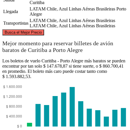
Curitiba
LATAM Chile, Azul Linhas Aéreas Brasileiras
Porto
Llegada
Alegre
LATAM Chile, Azul Linhas Aéreas Brasileiras
Transportistas
LATAM Chile, Azul Linhas Aéreas Brasileiras
©
CARTO
, ©
OpenStreetMap
contributors
Busca el Mejor Precio
Curitiba
Mejor momento para reservar billetes de avión
baratos de Curitiba a Porto Alegre
Los boletos de vuelo Curitiba - Porto Alegre más baratos se pueden
encontrar por tan solo $ 147.678,87 si tiene suerte, o $ 860.700,41
en promedio. El boleto más caro puede costar tanto como
$ 1.593.882,53.
Porto Alegre