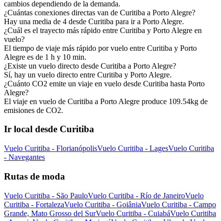
cambios dependiendo de la demanda.
¿Cuántas conexiones directas van de Curitiba a Porto Alegre?
Hay una media de 4 desde Curitiba para ir a Porto Alegre.
¿Cuál es el trayecto más rápido entre Curitiba y Porto Alegre en
vuelo?
El tiempo de viaje más rápido por vuelo entre Curitiba y Porto
Alegre es de 1 h y 10 min.
¿Existe un vuelo directo desde Curitiba a Porto Alegre?
Sí, hay un vuelo directo entre Curitiba y Porto Alegre.
¿Cuánto CO2 emite un viaje en vuelo desde Curitiba hasta Porto
Alegre?
El viaje en vuelo de Curitiba a Porto Alegre produce 109.54kg de
emisiones de CO2.
Ir local desde Curitiba
Vuelo Curitiba - Florianópolis
Vuelo Curitiba - Lages
Vuelo Curitiba
- Navegantes
Rutas de moda
Vuelo Curitiba - São Paulo
Vuelo Curitiba - Río de Janeiro
Vuelo
Curitiba - Fortaleza
Vuelo Curitiba - Goiânia
Vuelo Curitiba - Campo
Grande, Mato Grosso del Sur
Vuelo Curitiba - Cuiabá
Vuelo Curitiba