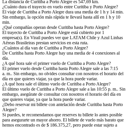
La distancia de Curitiba a Porto Alegre es 547,69 km.
¿Cuánto dura el trayecto en vuelo entre Curitiba y Porto Alegre?
El viaje de Curitiba a Porto Alegre dura una media de 1 h y 14 min.
Sin embargo, la opción más rápida te llevará hasta allí en 1 h y 10
min.
¿Qué compañías operan desde Curitiba hasta Porto Alegre?
El trayecto de Curitiba a Porto Alegre está cubierto por 1
empresa(s). En Virail puedes ver que LATAM Chile y Azul Linhas
Aéreas Brasileiras prestan servicios en esta ruta.
¿Cuántos al día van de Curitiba a Porto Alegre?
De Curitiba hasta Porto Alegre hay una media de 4 conexiones al
día.
¿A qué hora sale el primer vuelo de Curitiba a Porto Alegre?
El primer vuelo desde Curitiba hasta Porto Alegre sale a las 7:15
a. m.. Sin embargo, no olvides consultar con nosotros el horario del
día en que quieres viajar, ya que la hora puede variar.
¿A qué hora sale el último vuelo de Curitiba a Porto Alegre?
El último vuelo de Curitiba a Porto Alegre sale a las 10:55 p. m.. Sin
embargo, asegúrate de consultar con nosotros el horario del día en
que quieres viajar, ya que la hora puede variar.
¿Debo reservar mi billete con antelación desde Curitiba hasta Porto
Alegre?
Si puedes, te recomendamos que reserves tu billete lo antes posible
para asegurarte un mayor ahorro. El billete de vuelo más barato que
hemos encontrado es de $ 186.375,27, pero puede estar sujeto a