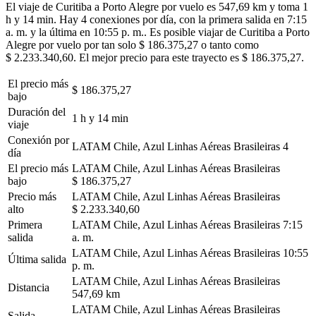
El viaje de Curitiba a Porto Alegre por vuelo es 547,69 km y toma 1
h y 14 min. Hay 4 conexiones por día, con la primera salida en 7:15
a. m. y la última en 10:55 p. m.. Es posible viajar de Curitiba a Porto
Alegre por vuelo por tan solo $ 186.375,27 o tanto como
$ 2.233.340,60. El mejor precio para este trayecto es $ 186.375,27.
El precio más
$ 186.375,27
bajo
Duración del
1 h y 14 min
viaje
Conexión por
LATAM Chile, Azul Linhas Aéreas Brasileiras
4
día
El precio más
LATAM Chile, Azul Linhas Aéreas Brasileiras
bajo
$ 186.375,27
Precio más
LATAM Chile, Azul Linhas Aéreas Brasileiras
alto
$ 2.233.340,60
Primera
LATAM Chile, Azul Linhas Aéreas Brasileiras
7:15
salida
a. m.
LATAM Chile, Azul Linhas Aéreas Brasileiras
10:55
Última salida
p. m.
LATAM Chile, Azul Linhas Aéreas Brasileiras
Distancia
547,69 km
LATAM Chile, Azul Linhas Aéreas Brasileiras
Salida