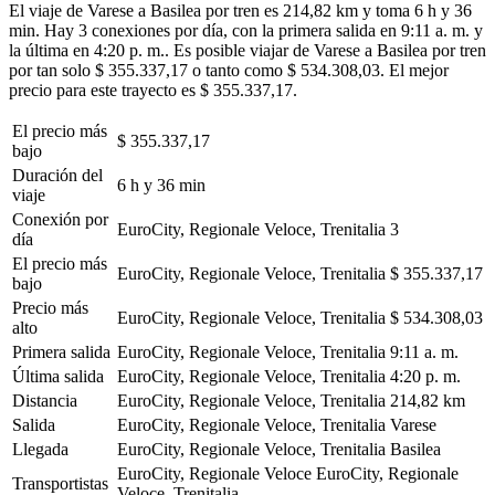
El viaje de Varese a Basilea por tren es 214,82 km y toma 6 h y 36
min. Hay 3 conexiones por día, con la primera salida en 9:11 a. m. y
la última en 4:20 p. m.. Es posible viajar de Varese a Basilea por tren
por tan solo $ 355.337,17 o tanto como $ 534.308,03. El mejor
precio para este trayecto es $ 355.337,17.
El precio más
$ 355.337,17
bajo
Duración del
6 h y 36 min
viaje
Conexión por
EuroCity, Regionale Veloce, Trenitalia
3
día
El precio más
EuroCity, Regionale Veloce, Trenitalia
$ 355.337,17
bajo
Precio más
EuroCity, Regionale Veloce, Trenitalia
$ 534.308,03
alto
Primera salida
EuroCity, Regionale Veloce, Trenitalia
9:11 a. m.
Última salida
EuroCity, Regionale Veloce, Trenitalia
4:20 p. m.
Distancia
EuroCity, Regionale Veloce, Trenitalia
214,82 km
Salida
EuroCity, Regionale Veloce, Trenitalia
Varese
Llegada
EuroCity, Regionale Veloce, Trenitalia
Basilea
EuroCity, Regionale Veloce
EuroCity, Regionale
Transportistas
Veloce, Trenitalia