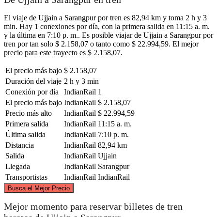
El viaje de Ujjain a Sarangpur por tren es 82,94 km y toma 2 h y 3
min. Hay 1 conexiones por día, con la primera salida en 11:15 a. m.
y la última en 7:10 p. m.. Es posible viajar de Ujjain a Sarangpur por
tren por tan solo $ 2.158,07 o tanto como $ 22.994,59. El mejor
precio para este trayecto es $ 2.158,07.
El precio más bajo
$ 2.158,07
Duración del viaje
2 h y 3 min
Conexión por día
IndianRail
1
El precio más bajo
IndianRail
$ 2.158,07
Precio más alto
IndianRail
$ 22.994,59
Primera salida
IndianRail
11:15 a. m.
Última salida
IndianRail
7:10 p. m.
Distancia
IndianRail
82,94 km
Salida
IndianRail
Ujjain
Llegada
IndianRail
Sarangpur
Transportistas
IndianRail
IndianRail
©
CARTO
, ©
OpenStreetMap
contributors
Busca el Mejor Precio
Sarangpur
Mejor momento para reservar billetes de tren