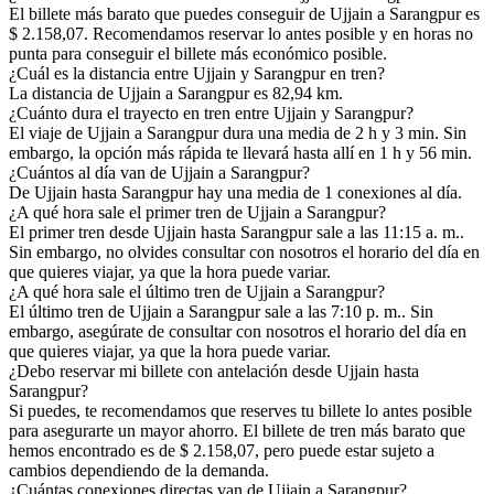
El billete más barato que puedes conseguir de Ujjain a Sarangpur es
$ 2.158,07. Recomendamos reservar lo antes posible y en horas no
punta para conseguir el billete más económico posible.
¿Cuál es la distancia entre Ujjain y Sarangpur en tren?
La distancia de Ujjain a Sarangpur es 82,94 km.
¿Cuánto dura el trayecto en tren entre Ujjain y Sarangpur?
El viaje de Ujjain a Sarangpur dura una media de 2 h y 3 min. Sin
embargo, la opción más rápida te llevará hasta allí en 1 h y 56 min.
¿Cuántos al día van de Ujjain a Sarangpur?
De Ujjain hasta Sarangpur hay una media de 1 conexiones al día.
¿A qué hora sale el primer tren de Ujjain a Sarangpur?
El primer tren desde Ujjain hasta Sarangpur sale a las 11:15 a. m..
Sin embargo, no olvides consultar con nosotros el horario del día en
que quieres viajar, ya que la hora puede variar.
¿A qué hora sale el último tren de Ujjain a Sarangpur?
El último tren de Ujjain a Sarangpur sale a las 7:10 p. m.. Sin
embargo, asegúrate de consultar con nosotros el horario del día en
que quieres viajar, ya que la hora puede variar.
¿Debo reservar mi billete con antelación desde Ujjain hasta
Sarangpur?
Si puedes, te recomendamos que reserves tu billete lo antes posible
para asegurarte un mayor ahorro. El billete de tren más barato que
hemos encontrado es de $ 2.158,07, pero puede estar sujeto a
cambios dependiendo de la demanda.
¿Cuántas conexiones directas van de Ujjain a Sarangpur?