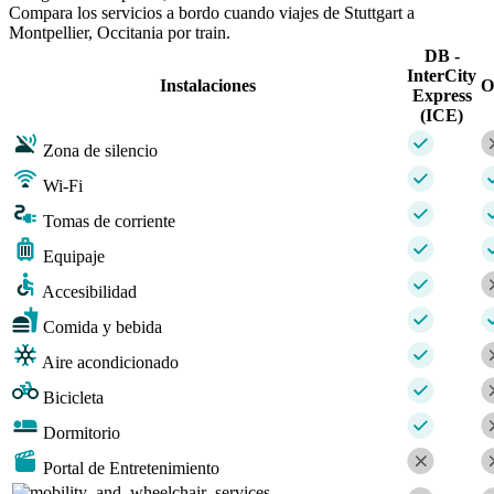
Compara los servicios a bordo cuando viajes de Stuttgart a
Montpellier, Occitania por train.
DB -
InterCity
Instalaciones
O
Express
(ICE)
Zona de silencio
Wi-Fi
Tomas de corriente
Equipaje
Accesibilidad
Comida y bebida
Aire acondicionado
Bicicleta
Dormitorio
Portal de Entretenimiento