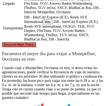
Llegada
FlixTrain, TGV, Arverio Baden-Württemberg,
FlixBus, TGV inOui, SNCF, BlaBlaCar Bus, DB -
Intercity
Montpellier, Occitania
DB - InterCity Express (ICE), Renfe AVE
International
DB - InterCity Express (ICE),
Más
Renfe AVE International, OUIGO, TER, TGV
Transportistas
Duplex, FlixTrain, TGV, Arverio Baden-
Württemberg, FlixBus, TGV inOui, SNCF,
BlaBlaCar Bus, DB - Intercity
©
CARTO
, ©
OpenStreetMap
contributors
Busca el Mejor Precio
Stuttgart
Encuentra el mejor día para viajar a Montpellier,
Occitania en tren
Cuando viaje a Montpellier, Occitania en tren, si desea evitar las
aglomeraciones, puede verificar la frecuencia de viaje de nuestros
clientes en los próximos 30 días utilizando el gráfico a continuación.
En promedio, las horas pico para viajar son entre las 6:30 a. m. y las
9 a. m. de la mañana, o entre las 4 p. m. y las 7 p. m. por la noche.
Tenga esto en cuenta cuando viaje a su punto de partida, ya que es
posible que necesite más tiempo para llegar, ¡especialmente en las
grandes ciudades!
Montpellier