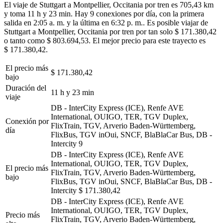
El viaje de Stuttgart a Montpellier, Occitania por tren es 705,43 km
y toma 11 h y 23 min. Hay 9 conexiones por día, con la primera
salida en 2:05 a. m. y la última en 6:32 p. m.. Es posible viajar de
Stuttgart a Montpellier, Occitania por tren por tan solo $ 171.380,42
o tanto como $ 803.694,53. El mejor precio para este trayecto es
$ 171.380,42.
El precio más
$ 171.380,42
bajo
Duración del
11 h y 23 min
viaje
DB - InterCity Express (ICE), Renfe AVE
International, OUIGO, TER, TGV Duplex,
Conexión por
FlixTrain, TGV, Arverio Baden-Württemberg,
día
FlixBus, TGV inOui, SNCF, BlaBlaCar Bus, DB -
Intercity
9
DB - InterCity Express (ICE), Renfe AVE
International, OUIGO, TER, TGV Duplex,
El precio más
FlixTrain, TGV, Arverio Baden-Württemberg,
bajo
FlixBus, TGV inOui, SNCF, BlaBlaCar Bus, DB -
Intercity
$ 171.380,42
DB - InterCity Express (ICE), Renfe AVE
International, OUIGO, TER, TGV Duplex,
Precio más
FlixTrain, TGV, Arverio Baden-Württemberg,