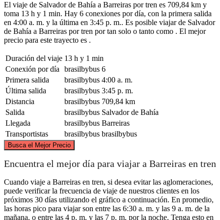
El viaje de Salvador de Bahía a Barreiras por tren es 709,84 km y
toma 13 h y 1 min. Hay 6 conexiones por día, con la primera salida
en 4:00 a. m. y la última en 3:45 p. m.. Es posible viajar de Salvador
de Bahía a Barreiras por tren por tan solo o tanto como . El mejor
precio para este trayecto es .
Duración del viaje
13 h y 1 min
Conexión por día
brasilbybus
6
Primera salida
brasilbybus
4:00 a. m.
Última salida
brasilbybus
3:45 p. m.
Distancia
brasilbybus
709,84 km
Salida
brasilbybus
Salvador de Bahía
Llegada
brasilbybus
Barreiras
Transportistas
brasilbybus
brasilbybus
©
CARTO
, ©
OpenStreetMap
contributors
Busca el Mejor Precio
Encuentra el mejor día para viajar a Barreiras en tren
Cuando viaje a Barreiras en tren, si desea evitar las aglomeraciones,
puede verificar la frecuencia de viaje de nuestros clientes en los
Barreiras
próximos 30 días utilizando el gráfico a continuación. En promedio,
las horas pico para viajar son entre las 6:30 a. m. y las 9 a. m. de la
mañana, o entre las 4 p. m. y las 7 p. m. por la noche. Tenga esto en
Salvador