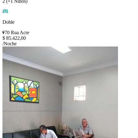
2 (+1 Niños)
Doble
70 Rua Acre
$ 85.422,00
/Noche