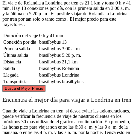
El viaje de Rolandia a Londrina por tren es 21,1 km y toma 0 h y 41
min. Hay 13 conexiones por día, con la primera salida en 3:00 a. m.
y la última en 5:20 p. m.. Es posible viajar de Rolandia a Londrina
por tren por tan solo o tanto como . El mejor precio para este
trayecto es .
Duración del viaje
0 h y 41 min
Conexión por día
brasilbybus
13
Primera salida
brasilbybus
3:00 a. m.
Última salida
brasilbybus
5:20 p. m.
Distancia
brasilbybus
21,1 km
Salida
brasilbybus
Rolandia
Llegada
brasilbybus
Londrina
Transportistas
brasilbybus
brasilbybus
©
CARTO
, ©
OpenStreetMap
contributors
Busca el Mejor Precio
Encuentra el mejor día para viajar a Londrina en tren
Cuando viaje a Londrina en tren, si desea evitar las aglomeraciones,
puede verificar la frecuencia de viaje de nuestros clientes en los
próximos 30 días utilizando el gráfico a continuación. En promedio,
Rolandia
Londrina
las horas pico para viajar son entre las 6:30 a. m. y las 9 a. m. de la
mañana, o entre las 4 p. m. y las 7 p. m. por la noche. Tenga esto en