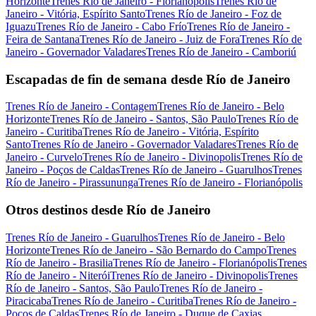
Horizonte
Trenes Río de Janeiro - Florianópolis
Trenes Río de
Janeiro - Vitória, Espírito Santo
Trenes Río de Janeiro - Foz de
Iguazu
Trenes Río de Janeiro - Cabo Frío
Trenes Río de Janeiro -
Feira de Santana
Trenes Río de Janeiro - Juiz de Fora
Trenes Río de
Janeiro - Governador Valadares
Trenes Río de Janeiro - Camboriú
Escapadas de fin de semana desde Río de Janeiro
Trenes Río de Janeiro - Contagem
Trenes Río de Janeiro - Belo
Horizonte
Trenes Río de Janeiro - Santos, São Paulo
Trenes Río de
Janeiro - Curitiba
Trenes Río de Janeiro - Vitória, Espírito
Santo
Trenes Río de Janeiro - Governador Valadares
Trenes Río de
Janeiro - Curvelo
Trenes Río de Janeiro - Divinopolis
Trenes Río de
Janeiro - Poços de Caldas
Trenes Río de Janeiro - Guarulhos
Trenes
Río de Janeiro - Pirassununga
Trenes Río de Janeiro - Florianópolis
Otros destinos desde Río de Janeiro
Trenes Río de Janeiro - Guarulhos
Trenes Río de Janeiro - Belo
Horizonte
Trenes Río de Janeiro - São Bernardo do Campo
Trenes
Río de Janeiro - Brasilia
Trenes Río de Janeiro - Florianópolis
Trenes
Río de Janeiro - Niterói
Trenes Río de Janeiro - Divinopolis
Trenes
Río de Janeiro - Santos, São Paulo
Trenes Río de Janeiro -
Piracicaba
Trenes Río de Janeiro - Curitiba
Trenes Río de Janeiro -
Poços de Caldas
Trenes Río de Janeiro - Duque de Caxias