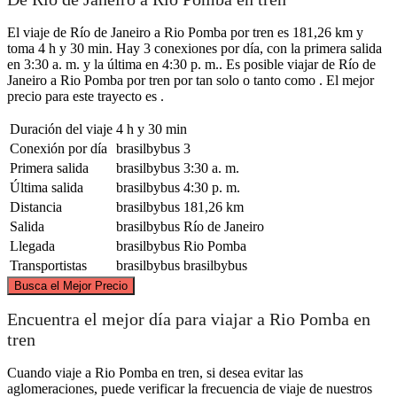
El viaje de Río de Janeiro a Rio Pomba por tren es 181,26 km y
toma 4 h y 30 min. Hay 3 conexiones por día, con la primera salida
en 3:30 a. m. y la última en 4:30 p. m.. Es posible viajar de Río de
Janeiro a Rio Pomba por tren por tan solo o tanto como . El mejor
precio para este trayecto es .
Duración del viaje
4 h y 30 min
Conexión por día
brasilbybus
3
Primera salida
brasilbybus
3:30 a. m.
Última salida
brasilbybus
4:30 p. m.
Distancia
brasilbybus
181,26 km
Salida
brasilbybus
Río de Janeiro
Llegada
brasilbybus
Rio Pomba
Transportistas
brasilbybus
brasilbybus
©
CARTO
, ©
OpenStreetMap
contributors
Busca el Mejor Precio
Rio Pomba
Encuentra el mejor día para viajar a Rio Pomba en
tren
Cuando viaje a Rio Pomba en tren, si desea evitar las
aglomeraciones, puede verificar la frecuencia de viaje de nuestros