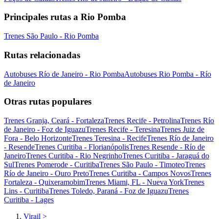
Principales rutas a Rio Pomba
Trenes São Paulo - Rio Pomba
Rutas relacionadas
Autobuses Río de Janeiro - Rio Pomba
Autobuses Rio Pomba - Río
de Janeiro
Otras rutas populares
Trenes Granja, Ceará - Fortaleza
Trenes Recife - Petrolina
Trenes Río
de Janeiro - Foz de Iguazu
Trenes Recife - Teresina
Trenes Juiz de
Fora - Belo Horizonte
Trenes Teresina - Recife
Trenes Río de Janeiro
- Resende
Trenes Curitiba - Florianópolis
Trenes Resende - Río de
Janeiro
Trenes Curitiba - Rio Negrinho
Trenes Curitiba - Jaraguá do
Sul
Trenes Pomerode - Curitiba
Trenes São Paulo - Timoteo
Trenes
Río de Janeiro - Ouro Preto
Trenes Curitiba - Campos Novos
Trenes
Fortaleza - Quixeramobim
Trenes Miami, FL - Nueva York
Trenes
Lins - Curitiba
Trenes Toledo, Paraná - Foz de Iguazu
Trenes
Curitiba - Lages
Virail
>