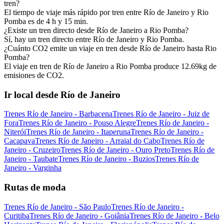
tren?
El tiempo de viaje más rápido por tren entre Río de Janeiro y Rio
Pomba es de 4 h y 15 min.
¿Existe un tren directo desde Río de Janeiro a Rio Pomba?
Sí, hay un tren directo entre Río de Janeiro y Rio Pomba.
¿Cuánto CO2 emite un viaje en tren desde Río de Janeiro hasta Rio
Pomba?
El viaje en tren de Río de Janeiro a Rio Pomba produce 12.69kg de
emisiones de CO2.
Ir local desde Río de Janeiro
Trenes Río de Janeiro - Barbacena
Trenes Río de Janeiro - Juiz de
Fora
Trenes Río de Janeiro - Pouso Alegre
Trenes Río de Janeiro -
Niterói
Trenes Río de Janeiro - Itaperuna
Trenes Río de Janeiro -
Cacapava
Trenes Río de Janeiro - Arraial do Cabo
Trenes Río de
Janeiro - Cruzeiro
Trenes Río de Janeiro - Ouro Preto
Trenes Río de
Janeiro - Taubate
Trenes Río de Janeiro - Buzios
Trenes Río de
Janeiro - Varginha
Rutas de moda
Trenes Río de Janeiro - São Paulo
Trenes Río de Janeiro -
Curitiba
Trenes Río de Janeiro - Goiânia
Trenes Río de Janeiro - Belo