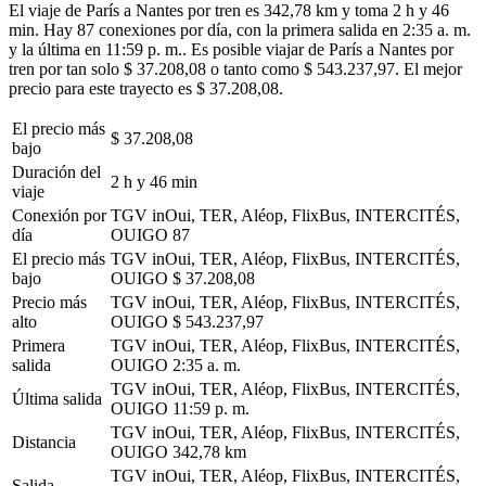
El viaje de París a Nantes por tren es 342,78 km y toma 2 h y 46
min. Hay 87 conexiones por día, con la primera salida en 2:35 a. m.
y la última en 11:59 p. m.. Es posible viajar de París a Nantes por
tren por tan solo $ 37.208,08 o tanto como $ 543.237,97. El mejor
precio para este trayecto es $ 37.208,08.
El precio más
$ 37.208,08
bajo
Duración del
2 h y 46 min
viaje
Conexión por
TGV inOui, TER, Aléop, FlixBus, INTERCITÉS,
día
OUIGO
87
El precio más
TGV inOui, TER, Aléop, FlixBus, INTERCITÉS,
bajo
OUIGO
$ 37.208,08
Precio más
TGV inOui, TER, Aléop, FlixBus, INTERCITÉS,
alto
OUIGO
$ 543.237,97
Primera
TGV inOui, TER, Aléop, FlixBus, INTERCITÉS,
salida
OUIGO
2:35 a. m.
TGV inOui, TER, Aléop, FlixBus, INTERCITÉS,
Última salida
OUIGO
11:59 p. m.
TGV inOui, TER, Aléop, FlixBus, INTERCITÉS,
Distancia
OUIGO
342,78 km
TGV inOui, TER, Aléop, FlixBus, INTERCITÉS,
Salida