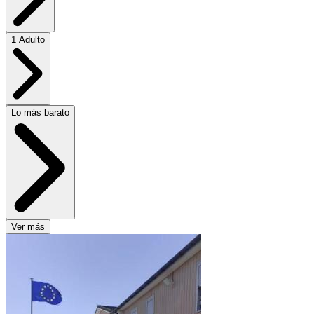
1 Adulto
Lo más barato
Ver más