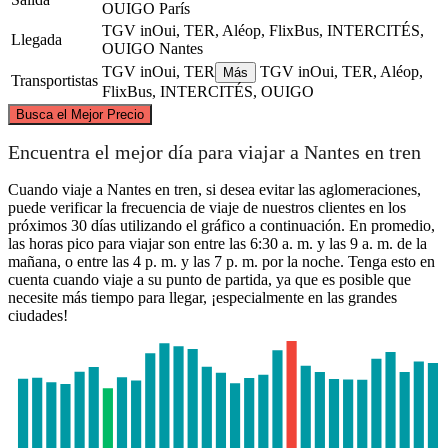
OUIGO
París
TGV inOui, TER, Aléop, FlixBus, INTERCITÉS,
Llegada
OUIGO
Nantes
TGV inOui, TER
TGV inOui, TER, Aléop,
Más
Transportistas
FlixBus, INTERCITÉS, OUIGO
©
CARTO
, ©
OpenStreetMap
contributors
Busca el Mejor Precio
Paris
Encuentra el mejor día para viajar a Nantes en tren
Cuando viaje a Nantes en tren, si desea evitar las aglomeraciones,
puede verificar la frecuencia de viaje de nuestros clientes en los
próximos 30 días utilizando el gráfico a continuación. En promedio,
las horas pico para viajar son entre las 6:30 a. m. y las 9 a. m. de la
mañana, o entre las 4 p. m. y las 7 p. m. por la noche. Tenga esto en
cuenta cuando viaje a su punto de partida, ya que es posible que
necesite más tiempo para llegar, ¡especialmente en las grandes
ciudades!
Nantes