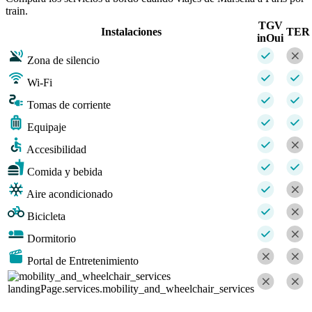
train.
TGV
Instalaciones
TER
inOui
Zona de silencio
Wi-Fi
Tomas de corriente
Equipaje
Accesibilidad
Comida y bebida
Aire acondicionado
Bicicleta
Dormitorio
Portal de Entretenimiento
landingPage.services.mobility_and_wheelchair_services