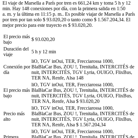
El viaje de Marsella a París por tren es 661,24 km y toma 5 h y 12
min. Hay 148 conexiones por día, con la primera salida en 1:50
a. m. y la última en 11:15 p. m.. Es posible viajar de Marsella a París
por tren por tan solo $ 93.020,20 o tanto como $ 1.567.204,34. El
mejor precio para este trayecto es $ 93.020,20.
El precio más
$ 93.020,20
bajo
Duración del
5 h y 12 min
viaje
liO, TGV inOui, TER, Frecciarossa 1000,
Conexión por
BlaBlaCar Bus, ZOU !, Trenitalia, INTERCITÉS de
día
nuit, INTERCITÉS, TGV Lyria, OUIGO, FlixBus,
TER NA, Renfe, Alsa
148
liO, TGV inOui, TER, Frecciarossa 1000,
El precio más
BlaBlaCar Bus, ZOU !, Trenitalia, INTERCITÉS de
bajo
nuit, INTERCITÉS, TGV Lyria, OUIGO, FlixBus,
TER NA, Renfe, Alsa
$ 93.020,20
liO, TGV inOui, TER, Frecciarossa 1000,
Precio más
BlaBlaCar Bus, ZOU !, Trenitalia, INTERCITÉS de
alto
nuit, INTERCITÉS, TGV Lyria, OUIGO, FlixBus,
TER NA, Renfe, Alsa
$ 1.567.204,34
liO, TGV inOui, TER, Frecciarossa 1000,
Primera
BlaBlaCar Bus, ZOU !, Trenitalia, INTERCITÉS de