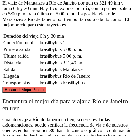
El viaje de Marataizes a Río de Janeiro por tren es 321,49 km y
toma 6 h y 30 min. Hay 1 conexiones por día, con la primera salida
en 5:00 p. m. y la última en 5:00 p. m.. Es posible viajar de
Marataizes a Río de Janeiro por tren por tan solo o tanto como . El
mejor precio para este trayecto es .
Duración del viaje
6 h y 30 min
Conexión por día
brasilbybus
1
Primera salida
brasilbybus
5:00 p. m.
Última salida
brasilbybus
5:00 p. m.
Distancia
brasilbybus
321,49 km
Salida
brasilbybus
Marataizes
Llegada
brasilbybus
Río de Janeiro
Transportistas
brasilbybus
brasilbybus
©
CARTO
, ©
OpenStreetMap
contributors
Busca el Mejor Precio
Marataizes
Encuentra el mejor día para viajar a Río de Janeiro
en tren
Cuando viaje a Río de Janeiro en tren, si desea evitar las
aglomeraciones, puede verificar la frecuencia de viaje de nuestros
clientes en los próximos 30 días utilizando el gráfico a continuación.
En promedio, las horas pico para viajar son entre las 6:30 a. m. y las