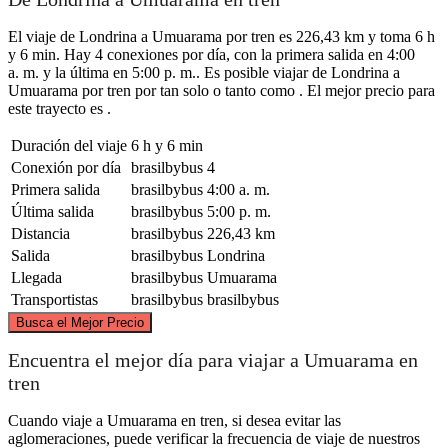
El viaje de Londrina a Umuarama por tren es 226,43 km y toma 6 h
y 6 min. Hay 4 conexiones por día, con la primera salida en 4:00
a. m. y la última en 5:00 p. m.. Es posible viajar de Londrina a
Umuarama por tren por tan solo o tanto como . El mejor precio para
este trayecto es .
Duración del viaje
6 h y 6 min
Conexión por día
brasilbybus
4
Primera salida
brasilbybus
4:00 a. m.
Última salida
brasilbybus
5:00 p. m.
Distancia
brasilbybus
226,43 km
Salida
brasilbybus
Londrina
Llegada
brasilbybus
Umuarama
Transportistas
brasilbybus
brasilbybus
©
CARTO
, ©
OpenStreetMap
contributors
Busca el Mejor Precio
Encuentra el mejor día para viajar a Umuarama en
tren
Londrina
Cuando viaje a Umuarama en tren, si desea evitar las
aglomeraciones, puede verificar la frecuencia de viaje de nuestros