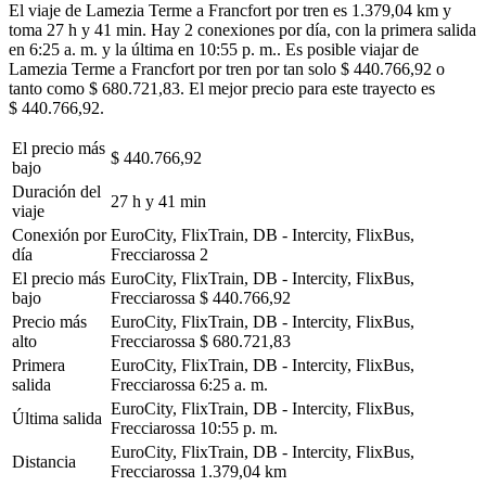
El viaje de Lamezia Terme a Francfort por tren es 1.379,04 km y
toma 27 h y 41 min. Hay 2 conexiones por día, con la primera salida
en 6:25 a. m. y la última en 10:55 p. m.. Es posible viajar de
Lamezia Terme a Francfort por tren por tan solo $ 440.766,92 o
tanto como $ 680.721,83. El mejor precio para este trayecto es
$ 440.766,92.
El precio más
$ 440.766,92
bajo
Duración del
27 h y 41 min
viaje
Conexión por
EuroCity, FlixTrain, DB - Intercity, FlixBus,
día
Frecciarossa
2
El precio más
EuroCity, FlixTrain, DB - Intercity, FlixBus,
bajo
Frecciarossa
$ 440.766,92
Precio más
EuroCity, FlixTrain, DB - Intercity, FlixBus,
alto
Frecciarossa
$ 680.721,83
Primera
EuroCity, FlixTrain, DB - Intercity, FlixBus,
salida
Frecciarossa
6:25 a. m.
EuroCity, FlixTrain, DB - Intercity, FlixBus,
Última salida
Frecciarossa
10:55 p. m.
EuroCity, FlixTrain, DB - Intercity, FlixBus,
Distancia
Frecciarossa
1.379,04 km