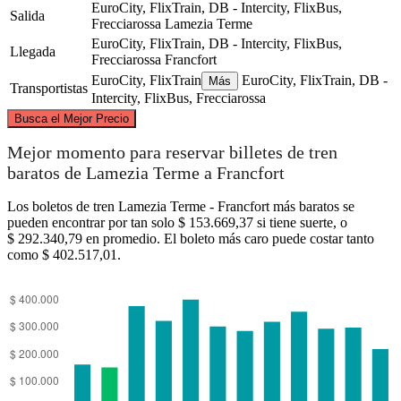
EuroCity, FlixTrain, DB - Intercity, FlixBus,
Salida
Frecciarossa
Lamezia Terme
EuroCity, FlixTrain, DB - Intercity, FlixBus,
Llegada
Frecciarossa
Francfort
EuroCity, FlixTrain
EuroCity, FlixTrain, DB -
Más
Transportistas
Intercity, FlixBus, Frecciarossa
©
CARTO
, ©
OpenStreetMap
contributors
Busca el Mejor Precio
Frankfurt
Mejor momento para reservar billetes de tren
baratos de Lamezia Terme a Francfort
Los boletos de tren Lamezia Terme - Francfort más baratos se
pueden encontrar por tan solo $ 153.669,37 si tiene suerte, o
$ 292.340,79 en promedio. El boleto más caro puede costar tanto
como $ 402.517,01.
Lamezia Terme