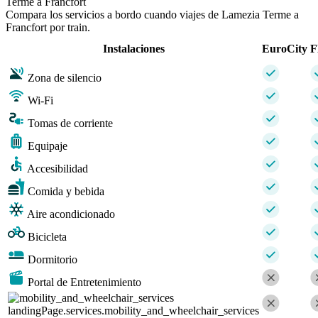
Terme a Francfort
Compara los servicios a bordo cuando viajes de Lamezia Terme a
Francfort por train.
Instalaciones
EuroCity
F
Zona de silencio
Wi-Fi
Tomas de corriente
Equipaje
Accesibilidad
Comida y bebida
Aire acondicionado
Bicicleta
Dormitorio
Portal de Entretenimiento
landingPage.services.mobility_and_wheelchair_services