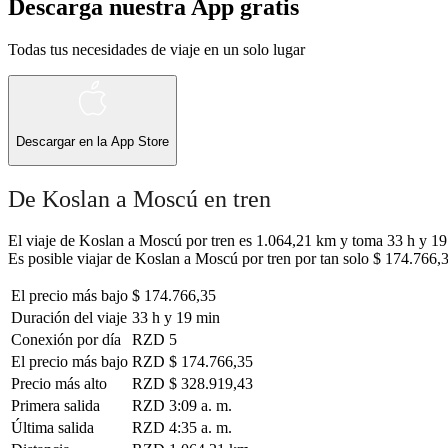
Descarga nuestra App gratis
Todas tus necesidades de viaje en un solo lugar
Descargar en la
App Store
De Koslan a Moscú en tren
El viaje de Koslan a Moscú por tren es 1.064,21 km y toma 33 h y 19 m
Es posible viajar de Koslan a Moscú por tren por tan solo $ 174.766,3
El precio más bajo
$ 174.766,35
Duración del viaje
33 h y 19 min
Conexión por día
RZD
5
El precio más bajo
RZD
$ 174.766,35
Precio más alto
RZD
$ 328.919,43
Primera salida
RZD
3:09 a. m.
Última salida
RZD
4:35 a. m.