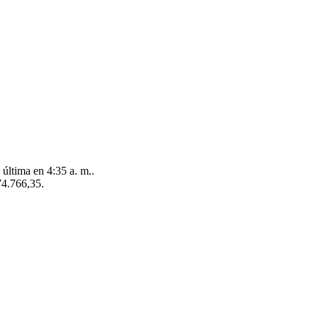
última en 4:35 a. m..
74.766,35.