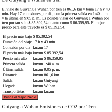
El viaje de Guiyang a Wuhan por tren es 861,6 km y toma 17 h y 43
min. Hay 17 conexiones por día, con la primera salida en 1:40 a. m.
y la última en 9:05 p. m.. Es posible viajar de Guiyang a Wuhan por
tren por tan solo $ 85.392,54 o tanto como $ 86.359,95. El mejor
precio para este trayecto es $ 85.392,54.
El precio más bajo
$ 85.392,54
Duración del viaje
17 h y 43 min
Conexión por día
kuxun
17
El precio más bajo
kuxun
$ 85.392,54
Precio más alto
kuxun
$ 86.359,95
Primera salida
kuxun
1:40 a. m.
Última salida
kuxun
9:05 p. m.
Distancia
kuxun
861,6 km
Salida
kuxun
Guiyang
Llegada
kuxun
Wuhan
Transportistas
kuxun
kuxun
©
CARTO
, ©
OpenStreetMap
contributors
Busca el Mejor Precio
Wuhan
Guiyang a Wuhan Emisiones de CO2 por Tren