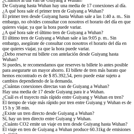
¿Cuántos al día van de Guiyang a Wuhan?
De Guiyang hasta Wuhan hay una media de 17 conexiones al día.
¿A qué hora sale el primer tren de Guiyang a Wuhan?
El primer tren desde Guiyang hasta Wuhan sale a las 1:40 a. m.. Sin
embargo, no olvides consultar con nosotros el horario del día en que
quieres viajar, ya que la hora puede variar.
¿A qué hora sale el último tren de Guiyang a Wuhan?
El último tren de Guiyang a Wuhan sale a las 9:05 p. m.. Sin
embargo, asegúrate de consultar con nosotros el horario del día en
que quieres viajar, ya que la hora puede variar.
¿Debo reservar mi billete con antelación desde Guiyang hasta
Wuhan?
Si puedes, te recomendamos que reserves tu billete lo antes posible
para asegurarte un mayor ahorro. El billete de tren más barato que
hemos encontrado es de $ 85.392,54, pero puede estar sujeto a
cambios dependiendo de la demanda.
¿Cuántas conexiones directas van de Guiyang a Wuhan?
Hay una media de 17 desde Guiyang para ir a Wuhan.
¿Cuál es el trayecto más rápido entre Guiyang y Wuhan en tren?
El tiempo de viaje más rápido por tren entre Guiyang y Wuhan es de
15 h y 38 min.
¿Existe un tren directo desde Guiyang a Wuhan?
Sí, hay un tren directo entre Guiyang y Wuhan.
¿Cuánto CO2 emite un viaje en tren desde Guiyang hasta Wuhan?
El viaje en tren de Guiyang a Wuhan produce 60.31kg de emisiones