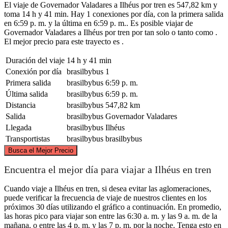
El viaje de Governador Valadares a Ilhéus por tren es 547,82 km y
toma 14 h y 41 min. Hay 1 conexiones por día, con la primera salida
en 6:59 p. m. y la última en 6:59 p. m.. Es posible viajar de
Governador Valadares a Ilhéus por tren por tan solo o tanto como .
El mejor precio para este trayecto es .
Duración del viaje
14 h y 41 min
Conexión por día
brasilbybus
1
Primera salida
brasilbybus
6:59 p. m.
Última salida
brasilbybus
6:59 p. m.
Distancia
brasilbybus
547,82 km
Salida
brasilbybus
Governador Valadares
Llegada
brasilbybus
Ilhéus
Transportistas
brasilbybus
brasilbybus
©
CARTO
, ©
OpenStreetMap
contributors
Busca el Mejor Precio
Ilhéus
Encuentra el mejor día para viajar a Ilhéus en tren
Cuando viaje a Ilhéus en tren, si desea evitar las aglomeraciones,
puede verificar la frecuencia de viaje de nuestros clientes en los
próximos 30 días utilizando el gráfico a continuación. En promedio,
las horas pico para viajar son entre las 6:30 a. m. y las 9 a. m. de la
mañana, o entre las 4 p. m. y las 7 p. m. por la noche. Tenga esto en