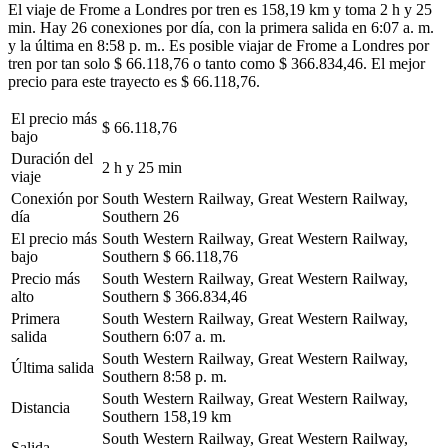
El viaje de Frome a Londres por tren es 158,19 km y toma 2 h y 25
min. Hay 26 conexiones por día, con la primera salida en 6:07 a. m.
y la última en 8:58 p. m.. Es posible viajar de Frome a Londres por
tren por tan solo $ 66.118,76 o tanto como $ 366.834,46. El mejor
precio para este trayecto es $ 66.118,76.
El precio más
$ 66.118,76
bajo
Duración del
2 h y 25 min
viaje
Conexión por
South Western Railway, Great Western Railway,
día
Southern
26
El precio más
South Western Railway, Great Western Railway,
bajo
Southern
$ 66.118,76
Precio más
South Western Railway, Great Western Railway,
alto
Southern
$ 366.834,46
Primera
South Western Railway, Great Western Railway,
salida
Southern
6:07 a. m.
South Western Railway, Great Western Railway,
Última salida
Southern
8:58 p. m.
South Western Railway, Great Western Railway,
Distancia
Southern
158,19 km
South Western Railway, Great Western Railway,
Salida