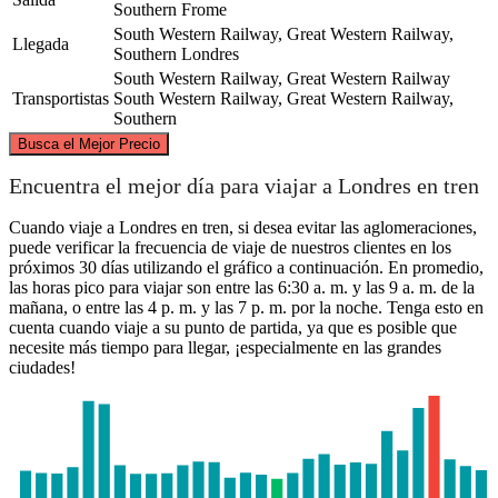
Southern
Frome
South Western Railway, Great Western Railway,
Llegada
Southern
Londres
South Western Railway, Great Western Railway
Transportistas
South Western Railway, Great Western Railway,
Southern
©
CARTO
, ©
OpenStreetMap
contributors
Busca el Mejor Precio
Encuentra el mejor día para viajar a Londres en tren
Cuando viaje a Londres en tren, si desea evitar las aglomeraciones,
puede verificar la frecuencia de viaje de nuestros clientes en los
London
próximos 30 días utilizando el gráfico a continuación. En promedio,
las horas pico para viajar son entre las 6:30 a. m. y las 9 a. m. de la
mañana, o entre las 4 p. m. y las 7 p. m. por la noche. Tenga esto en
Frome
cuenta cuando viaje a su punto de partida, ya que es posible que
necesite más tiempo para llegar, ¡especialmente en las grandes
ciudades!