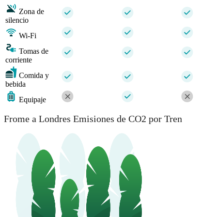
Zona de
silencio
Wi-Fi
Tomas de
corriente
Comida y
bebida
Equipaje
Frome a Londres Emisiones de CO2 por Tren