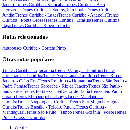
Janeiro
Trenes Curitiba - Sorocaba
Trenes Curitiba - Belo
Horizonte
Trenes Curitiba - Santos, São Paulo
Trenes Curitiba -
Jundiaí
Trenes Curitiba - Lages
Trenes Curitiba - Anápolis
Trenes
Curitiba - Ponta Grossa
Trenes Curitiba - Brasilia
Trenes Curitiba -
Itajaí
Trenes Curitiba - Ribeirão Preto
Rutas relacionadas
Autobuses Curitiba - Correia Pinto
Otras rutas populares
Trenes Curitiba - Apucarana
Trenes Maringá - Londrina
Trenes
Umuarama - Londrina
Trenes Apucarana - Londrina
Trenes Río de
Janeiro - Cabo Frío
Trenes Londrina - Umuarama
Trenes São Paulo -
Padre Paraiso
Trenes Sorocaba - Río de Janeiro
Trenes São Paulo -
São Carlos
Trenes Fortaleza - Salvador de Bahía
Trenes São Paulo -
Guaira
Trenes Florianópolis - Lages
Trenes Matelandia -
Curitiba
Trenes Arapongas - Curitiba
Trenes Sao Miguel do Iguacu -
Curitiba
Trenes Brasilia - Toledo, Paraná
Trenes Curitiba -
Mandaguari
Trenes São Paulo - Timbo
Trenes Goiânia - Posse
Trenes
Ponta Grossa - Curitiba
Virail
>