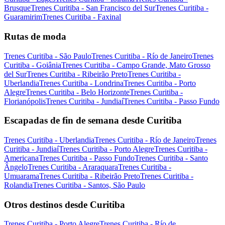
Brusque
Trenes Curitiba - San Francisco del Sur
Trenes Curitiba -
Guaramirim
Trenes Curitiba - Faxinal
Rutas de moda
Trenes Curitiba - São Paulo
Trenes Curitiba - Río de Janeiro
Trenes
Curitiba - Goiânia
Trenes Curitiba - Campo Grande, Mato Grosso
del Sur
Trenes Curitiba - Ribeirão Preto
Trenes Curitiba -
Uberlandia
Trenes Curitiba - Londrina
Trenes Curitiba - Porto
Alegre
Trenes Curitiba - Belo Horizonte
Trenes Curitiba -
Florianópolis
Trenes Curitiba - Jundiaí
Trenes Curitiba - Passo Fundo
Escapadas de fin de semana desde Curitiba
Trenes Curitiba - Uberlandia
Trenes Curitiba - Río de Janeiro
Trenes
Curitiba - Jundiaí
Trenes Curitiba - Porto Alegre
Trenes Curitiba -
Americana
Trenes Curitiba - Passo Fundo
Trenes Curitiba - Santo
Ângelo
Trenes Curitiba - Araraquara
Trenes Curitiba -
Umuarama
Trenes Curitiba - Ribeirão Preto
Trenes Curitiba -
Rolandia
Trenes Curitiba - Santos, São Paulo
Otros destinos desde Curitiba
Trenes Curitiba - Porto Alegre
Trenes Curitiba - Río de