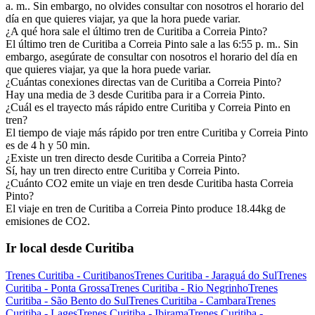
a. m.. Sin embargo, no olvides consultar con nosotros el horario del
día en que quieres viajar, ya que la hora puede variar.
¿A qué hora sale el último tren de Curitiba a Correia Pinto?
El último tren de Curitiba a Correia Pinto sale a las 6:55 p. m.. Sin
embargo, asegúrate de consultar con nosotros el horario del día en
que quieres viajar, ya que la hora puede variar.
¿Cuántas conexiones directas van de Curitiba a Correia Pinto?
Hay una media de 3 desde Curitiba para ir a Correia Pinto.
¿Cuál es el trayecto más rápido entre Curitiba y Correia Pinto en
tren?
El tiempo de viaje más rápido por tren entre Curitiba y Correia Pinto
es de 4 h y 50 min.
¿Existe un tren directo desde Curitiba a Correia Pinto?
Sí, hay un tren directo entre Curitiba y Correia Pinto.
¿Cuánto CO2 emite un viaje en tren desde Curitiba hasta Correia
Pinto?
El viaje en tren de Curitiba a Correia Pinto produce 18.44kg de
emisiones de CO2.
Ir local desde Curitiba
Trenes Curitiba - Curitibanos
Trenes Curitiba - Jaraguá do Sul
Trenes
Curitiba - Ponta Grossa
Trenes Curitiba - Rio Negrinho
Trenes
Curitiba - São Bento do Sul
Trenes Curitiba - Cambara
Trenes
Curitiba - Lages
Trenes Curitiba - Ibirama
Trenes Curitiba -