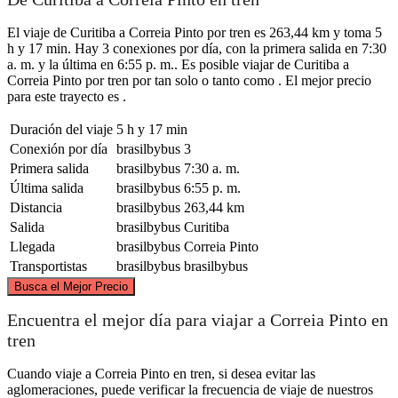
El viaje de Curitiba a Correia Pinto por tren es 263,44 km y toma 5
h y 17 min. Hay 3 conexiones por día, con la primera salida en 7:30
a. m. y la última en 6:55 p. m.. Es posible viajar de Curitiba a
Correia Pinto por tren por tan solo o tanto como . El mejor precio
para este trayecto es .
Duración del viaje
5 h y 17 min
Conexión por día
brasilbybus
3
Primera salida
brasilbybus
7:30 a. m.
Última salida
brasilbybus
6:55 p. m.
Distancia
brasilbybus
263,44 km
Salida
brasilbybus
Curitiba
Llegada
brasilbybus
Correia Pinto
Transportistas
brasilbybus
brasilbybus
©
CARTO
, ©
OpenStreetMap
contributors
Busca el Mejor Precio
Curitiba
Encuentra el mejor día para viajar a Correia Pinto en
tren
Cuando viaje a Correia Pinto en tren, si desea evitar las
aglomeraciones, puede verificar la frecuencia de viaje de nuestros