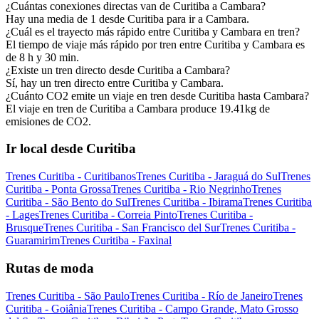
¿Cuántas conexiones directas van de Curitiba a Cambara?
Hay una media de 1 desde Curitiba para ir a Cambara.
¿Cuál es el trayecto más rápido entre Curitiba y Cambara en tren?
El tiempo de viaje más rápido por tren entre Curitiba y Cambara es
de 8 h y 30 min.
¿Existe un tren directo desde Curitiba a Cambara?
Sí, hay un tren directo entre Curitiba y Cambara.
¿Cuánto CO2 emite un viaje en tren desde Curitiba hasta Cambara?
El viaje en tren de Curitiba a Cambara produce 19.41kg de
emisiones de CO2.
Ir local desde Curitiba
Trenes Curitiba - Curitibanos
Trenes Curitiba - Jaraguá do Sul
Trenes
Curitiba - Ponta Grossa
Trenes Curitiba - Rio Negrinho
Trenes
Curitiba - São Bento do Sul
Trenes Curitiba - Ibirama
Trenes Curitiba
- Lages
Trenes Curitiba - Correia Pinto
Trenes Curitiba -
Brusque
Trenes Curitiba - San Francisco del Sur
Trenes Curitiba -
Guaramirim
Trenes Curitiba - Faxinal
Rutas de moda
Trenes Curitiba - São Paulo
Trenes Curitiba - Río de Janeiro
Trenes
Curitiba - Goiânia
Trenes Curitiba - Campo Grande, Mato Grosso