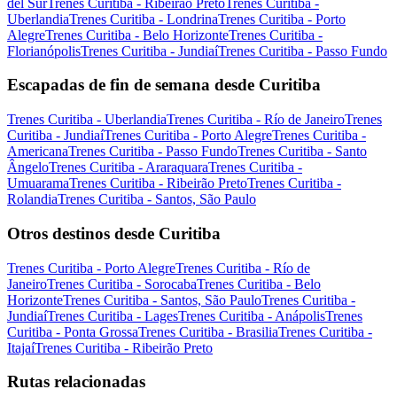
del Sur
Trenes Curitiba - Ribeirão Preto
Trenes Curitiba -
Uberlandia
Trenes Curitiba - Londrina
Trenes Curitiba - Porto
Alegre
Trenes Curitiba - Belo Horizonte
Trenes Curitiba -
Florianópolis
Trenes Curitiba - Jundiaí
Trenes Curitiba - Passo Fundo
Escapadas de fin de semana desde Curitiba
Trenes Curitiba - Uberlandia
Trenes Curitiba - Río de Janeiro
Trenes
Curitiba - Jundiaí
Trenes Curitiba - Porto Alegre
Trenes Curitiba -
Americana
Trenes Curitiba - Passo Fundo
Trenes Curitiba - Santo
Ângelo
Trenes Curitiba - Araraquara
Trenes Curitiba -
Umuarama
Trenes Curitiba - Ribeirão Preto
Trenes Curitiba -
Rolandia
Trenes Curitiba - Santos, São Paulo
Otros destinos desde Curitiba
Trenes Curitiba - Porto Alegre
Trenes Curitiba - Río de
Janeiro
Trenes Curitiba - Sorocaba
Trenes Curitiba - Belo
Horizonte
Trenes Curitiba - Santos, São Paulo
Trenes Curitiba -
Jundiaí
Trenes Curitiba - Lages
Trenes Curitiba - Anápolis
Trenes
Curitiba - Ponta Grossa
Trenes Curitiba - Brasilia
Trenes Curitiba -
Itajaí
Trenes Curitiba - Ribeirão Preto
Rutas relacionadas