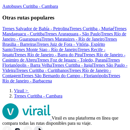
Autobuses Curitiba - Cambara
Otras rutas populares
Trenes Salvador de Bahía - Petrolina
Trenes Curitiba - Muriaé
Trenes
Mandaguacu - Curitiba
Trenes Araraquara - São Paulo
Trenes Río de
Janeiro - Guarapuava
Trenes Marataizes - Río de Janeiro
Trenes
Brasilia - Barreiras
Trenes Juiz de Fora - Vitória, Espírito
Santo
Trenes Monte Siao - Río de Janeiro
Trenes Recife -
Iguatu
Trenes Río de Janeiro - Barra do Piraí
Trenes Río de Janeiro -
Casimiro de Abreu
Trenes Foz de Iguazu - Toledo, Paraná
Trenes
Florianópolis - Barra Velha
Trenes Curitiba - Itajaí
Trenes São Paulo -
Videira
Trenes Curitiba - Curitibanos
Trenes Río de Janeiro -
Contagem
Trenes São Bernardo do Campo - Florianópolis
Trenes
Río de Janeiro - Barbacena
Virail
>
Trenes Curitiba - Cambara
Virail es una plataforma en línea que
compara todas las rutas disponibles para su viaje.