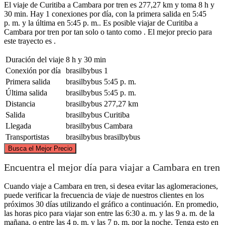
El viaje de Curitiba a Cambara por tren es 277,27 km y toma 8 h y
30 min. Hay 1 conexiones por día, con la primera salida en 5:45
p. m. y la última en 5:45 p. m.. Es posible viajar de Curitiba a
Cambara por tren por tan solo o tanto como . El mejor precio para
este trayecto es .
Duración del viaje
8 h y 30 min
Conexión por día
brasilbybus
1
Primera salida
brasilbybus
5:45 p. m.
Última salida
brasilbybus
5:45 p. m.
Distancia
brasilbybus
277,27 km
Salida
brasilbybus
Curitiba
Llegada
brasilbybus
Cambara
Transportistas
brasilbybus
brasilbybus
©
CARTO
, ©
OpenStreetMap
contributors
Busca el Mejor Precio
Cambara
Encuentra el mejor día para viajar a Cambara en tren
Cuando viaje a Cambara en tren, si desea evitar las aglomeraciones,
puede verificar la frecuencia de viaje de nuestros clientes en los
próximos 30 días utilizando el gráfico a continuación. En promedio,
las horas pico para viajar son entre las 6:30 a. m. y las 9 a. m. de la
mañana, o entre las 4 p. m. y las 7 p. m. por la noche. Tenga esto en