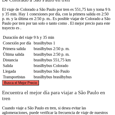
El viaje de Colorado a São Paulo por tren es 551,75 km y toma 9 h
y 35 min. Hay 1 conexiones por día, con la primera salida en 2:50
p. m. y la última en 2:50 p. m.. Es posible viajar de Colorado a São
Paulo por tren por tan solo o tanto como . El mejor precio para este
trayecto es .
Duración del viaje
9 h y 35 min
Conexión por día
brasilbybus
1
Primera salida
brasilbybus
2:50 p. m.
Última salida
brasilbybus
2:50 p. m.
Distancia
brasilbybus
551,75 km
Salida
brasilbybus
Colorado
Llegada
brasilbybus
São Paulo
Transportistas
brasilbybus
brasilbybus
©
CARTO
, ©
OpenStreetMap
contributors
Busca el Mejor Precio
Encuentra el mejor día para viajar a São Paulo en
tren
Cuando viaje a São Paulo en tren, si desea evitar las
Colorado
aglomeraciones, puede verificar la frecuencia de viaje de nuestros