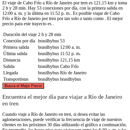
El viaje de Cabo Frío a Río de Janeiro por tren es 121,15 km y toma
2 h y 28 min. Hay 53 conexiones por día, con la primera salida en
12:00 a. m. y la última en 11:52 p. m.. Es posible viajar de Cabo
Frío a Río de Janeiro por tren por tan solo o tanto como . El mejor
precio para este trayecto es .
Duración del viaje
2 h y 28 min
Conexión por día
brasilbybus
53
Primera salida
brasilbybus
12:00 a. m.
Última salida
brasilbybus
11:52 p. m.
Distancia
brasilbybus
121,15 km
Salida
brasilbybus
Cabo Frío
Llegada
brasilbybus
Río de Janeiro
Transportistas
brasilbybus
brasilbybus
©
CARTO
, ©
OpenStreetMap
contributors
Busca el Mejor Precio
Encuentra el mejor día para viajar a Río de Janeiro
en tren
Cuando viaje a Río de Janeiro en tren, si desea evitar las
aglomeraciones, puede verificar la frecuencia de viaje de nuestros
Cabo Frio
Rio de Janeiro
clientes en los próximos 30 días utilizando el gráfico a continuación.
En promedio, las horas pico para viajar son entre las 6:30 a. m. y las