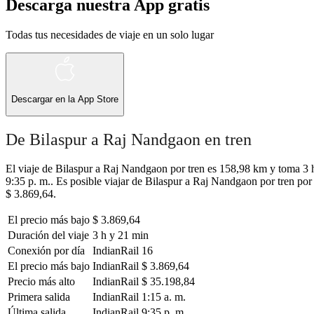
Descarga nuestra App gratis
Todas tus necesidades de viaje en un solo lugar
Descargar en la
App Store
De Bilaspur a Raj Nandgaon en tren
El viaje de Bilaspur a Raj Nandgaon por tren es 158,98 km y toma 3 h
9:35 p. m.. Es posible viajar de Bilaspur a Raj Nandgaon por tren por
$ 3.869,64.
El precio más bajo
$ 3.869,64
Duración del viaje
3 h y 21 min
Conexión por día
IndianRail
16
El precio más bajo
IndianRail
$ 3.869,64
Precio más alto
IndianRail
$ 35.198,84
Primera salida
IndianRail
1:15 a. m.
Última salida
IndianRail
9:35 p. m.