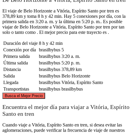
El viaje de Belo Horizonte a Vitória, Espírito Santo por tren es
378,89 km y toma 8 h y 42 min. Hay 5 conexiones por día, con la
primera salida en 3:20 a. m. y la última en 5:20 p. m.. Es posible
viajar de Belo Horizonte a Vitória, Espírito Santo por tren por tan
solo o tanto como . El mejor precio para este trayecto es .
Duración del viaje
8 h y 42 min
Conexión por día
brasilbybus
5
Primera salida
brasilbybus
3:20 a. m.
Última salida
brasilbybus
5:20 p. m.
Distancia
brasilbybus
378,89 km
Salida
brasilbybus
Belo Horizonte
Llegada
brasilbybus
Vitória, Espírito Santo
Transportistas
brasilbybus
brasilbybus
©
CARTO
, ©
OpenStreetMap
contributors
Busca el Mejor Precio
Encuentra el mejor día para viajar a Vitória, Espírito
Santo en tren
Cuando viaje a Vitória, Espírito Santo en tren, si desea evitar las
Belo Horizonte
aglomeraciones, puede verificar la frecuencia de viaje de nuestros