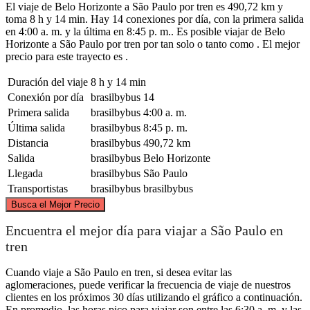
El viaje de Belo Horizonte a São Paulo por tren es 490,72 km y
toma 8 h y 14 min. Hay 14 conexiones por día, con la primera salida
en 4:00 a. m. y la última en 8:45 p. m.. Es posible viajar de Belo
Horizonte a São Paulo por tren por tan solo o tanto como . El mejor
precio para este trayecto es .
Duración del viaje
8 h y 14 min
Conexión por día
brasilbybus
14
Primera salida
brasilbybus
4:00 a. m.
Última salida
brasilbybus
8:45 p. m.
Distancia
brasilbybus
490,72 km
Salida
brasilbybus
Belo Horizonte
Llegada
brasilbybus
São Paulo
Transportistas
brasilbybus
brasilbybus
©
CARTO
, ©
OpenStreetMap
contributors
Busca el Mejor Precio
Belo Horizonte
Encuentra el mejor día para viajar a São Paulo en
tren
Cuando viaje a São Paulo en tren, si desea evitar las
aglomeraciones, puede verificar la frecuencia de viaje de nuestros
clientes en los próximos 30 días utilizando el gráfico a continuación.
En promedio, las horas pico para viajar son entre las 6:30 a. m. y las