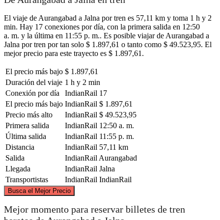
El viaje de Aurangabad a Jalna por tren es 57,11 km y toma 1 h y 2
min. Hay 17 conexiones por día, con la primera salida en 12:50
a. m. y la última en 11:55 p. m.. Es posible viajar de Aurangabad a
Jalna por tren por tan solo $ 1.897,61 o tanto como $ 49.523,95. El
mejor precio para este trayecto es $ 1.897,61.
El precio más bajo
$ 1.897,61
Duración del viaje
1 h y 2 min
Conexión por día
IndianRail
17
El precio más bajo
IndianRail
$ 1.897,61
Precio más alto
IndianRail
$ 49.523,95
Primera salida
IndianRail
12:50 a. m.
Última salida
IndianRail
11:55 p. m.
Distancia
IndianRail
57,11 km
Salida
IndianRail
Aurangabad
Llegada
IndianRail
Jalna
Transportistas
IndianRail
IndianRail
©
CARTO
, ©
OpenStreetMap
contributors
Busca el Mejor Precio
Mejor momento para reservar billetes de tren