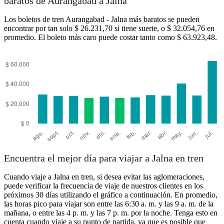
baratos de Aurangabad a Jalna
Los boletos de tren Aurangabad - Jalna más baratos se pueden
encontrar por tan solo $ 26.231,70 si tiene suerte, o $ 32.054,76 en
Aurangabad
promedio. El boleto más caro puede costar tanto como $ 63.923,48.
Jalna
Encuentra el mejor día para viajar a Jalna en tren
Cuando viaje a Jalna en tren, si desea evitar las aglomeraciones,
puede verificar la frecuencia de viaje de nuestros clientes en los
próximos 30 días utilizando el gráfico a continuación. En promedio,
las horas pico para viajar son entre las 6:30 a. m. y las 9 a. m. de la
mañana, o entre las 4 p. m. y las 7 p. m. por la noche. Tenga esto en
cuenta cuando viaje a su punto de partida, ya que es posible que