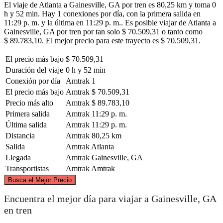
El viaje de Atlanta a Gainesville, GA por tren es 80,25 km y toma 0
h y 52 min. Hay 1 conexiones por día, con la primera salida en
11:29 p. m. y la última en 11:29 p. m.. Es posible viajar de Atlanta a
Gainesville, GA por tren por tan solo $ 70.509,31 o tanto como
$ 89.783,10. El mejor precio para este trayecto es $ 70.509,31.
El precio más bajo
$ 70.509,31
Duración del viaje
0 h y 52 min
Conexión por día
Amtrak
1
El precio más bajo
Amtrak
$ 70.509,31
Precio más alto
Amtrak
$ 89.783,10
Primera salida
Amtrak
11:29 p. m.
Última salida
Amtrak
11:29 p. m.
Distancia
Amtrak
80,25 km
Salida
Amtrak
Atlanta
Llegada
Amtrak
Gainesville, GA
Transportistas
Amtrak
Amtrak
©
CARTO
, ©
OpenStreetMap
contributors
Busca el Mejor Precio
Gainesville, GA
Encuentra el mejor día para viajar a Gainesville, GA
en tren