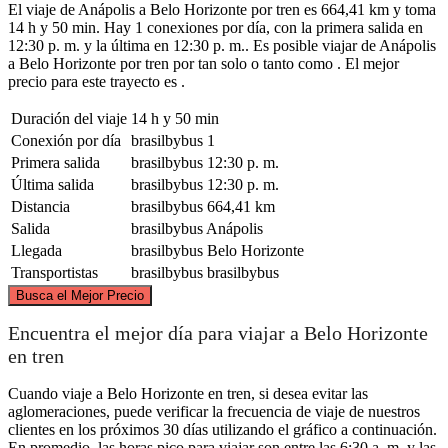
El viaje de Anápolis a Belo Horizonte por tren es 664,41 km y toma
14 h y 50 min. Hay 1 conexiones por día, con la primera salida en
12:30 p. m. y la última en 12:30 p. m.. Es posible viajar de Anápolis
a Belo Horizonte por tren por tan solo o tanto como . El mejor
precio para este trayecto es .
Duración del viaje
14 h y 50 min
Conexión por día
brasilbybus
1
Primera salida
brasilbybus
12:30 p. m.
Última salida
brasilbybus
12:30 p. m.
Distancia
brasilbybus
664,41 km
Salida
brasilbybus
Anápolis
Llegada
brasilbybus
Belo Horizonte
Transportistas
brasilbybus
brasilbybus
©
CARTO
, ©
OpenStreetMap
contributors
Busca el Mejor Precio
Anápolis
Encuentra el mejor día para viajar a Belo Horizonte
en tren
Cuando viaje a Belo Horizonte en tren, si desea evitar las
aglomeraciones, puede verificar la frecuencia de viaje de nuestros
clientes en los próximos 30 días utilizando el gráfico a continuación.
En promedio, las horas pico para viajar son entre las 6:30 a. m. y las