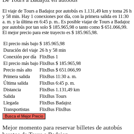
El viaje de Tours a Badajoz por autobús es 1.131,49 km y toma 26 h
y 58 min. Hay 1 conexiones por día, con la primera salida en 11:30
a. m. y la última en 6:45 p. m.. Es posible viajar de Tours a Badajoz
por autobús por tan solo $ 185.965,98 o tanto como $ 651.066,99.
El mejor precio para este trayecto es $ 185.965,98.
El precio más bajo
$ 185.965,98
Duración del viaje
26 h y 58 min
Conexión por día
FlixBus
1
El precio más bajo
FlixBus
$ 185.965,98
Precio más alto
FlixBus
$ 651.066,99
Primera salida
FlixBus
11:30 a. m.
Última salida
FlixBus
6:45 p. m.
Distancia
FlixBus
1.131,49 km
Salida
FlixBus
Tours
Llegada
FlixBus
Badajoz
Transportistas
FlixBus
FlixBus
©
CARTO
, ©
OpenStreetMap
contributors
Busca el Mejor Precio
Tours
Mejor momento para reservar billetes de autobús