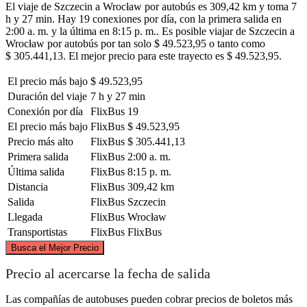
El viaje de Szczecin a Wrocław por autobús es 309,42 km y toma 7
h y 27 min. Hay 19 conexiones por día, con la primera salida en
2:00 a. m. y la última en 8:15 p. m.. Es posible viajar de Szczecin a
Wrocław por autobús por tan solo $ 49.523,95 o tanto como
$ 305.441,13. El mejor precio para este trayecto es $ 49.523,95.
El precio más bajo
$ 49.523,95
Duración del viaje
7 h y 27 min
Conexión por día
FlixBus
19
El precio más bajo
FlixBus
$ 49.523,95
Precio más alto
FlixBus
$ 305.441,13
Primera salida
FlixBus
2:00 a. m.
Última salida
FlixBus
8:15 p. m.
Distancia
FlixBus
309,42 km
Salida
FlixBus
Szczecin
Llegada
FlixBus
Wrocław
Transportistas
FlixBus
FlixBus
©
CARTO
, ©
OpenStreetMap
contributors
Busca el Mejor Precio
Szczecin
Precio al acercarse la fecha de salida
Las compañías de autobuses pueden cobrar precios de boletos más