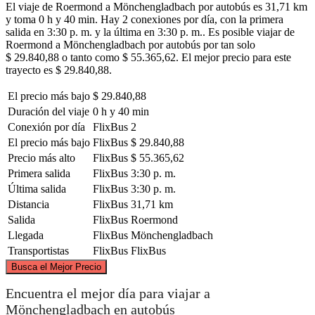
El viaje de Roermond a Mönchengladbach por autobús es 31,71 km
y toma 0 h y 40 min. Hay 2 conexiones por día, con la primera
salida en 3:30 p. m. y la última en 3:30 p. m.. Es posible viajar de
Roermond a Mönchengladbach por autobús por tan solo
$ 29.840,88 o tanto como $ 55.365,62. El mejor precio para este
trayecto es $ 29.840,88.
El precio más bajo
$ 29.840,88
Duración del viaje
0 h y 40 min
Conexión por día
FlixBus
2
El precio más bajo
FlixBus
$ 29.840,88
Precio más alto
FlixBus
$ 55.365,62
Primera salida
FlixBus
3:30 p. m.
Última salida
FlixBus
3:30 p. m.
Distancia
FlixBus
31,71 km
Salida
FlixBus
Roermond
Llegada
FlixBus
Mönchengladbach
Transportistas
FlixBus
FlixBus
©
CARTO
, ©
OpenStreetMap
contributors
Busca el Mejor Precio
Encuentra el mejor día para viajar a
Mönchengladbach en autobús