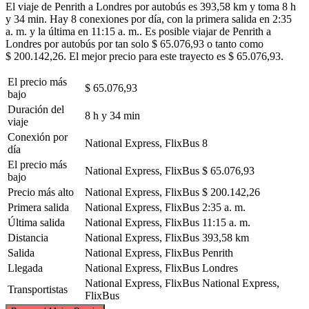
El viaje de Penrith a Londres por autobús es 393,58 km y toma 8 h
y 34 min. Hay 8 conexiones por día, con la primera salida en 2:35
a. m. y la última en 11:15 a. m.. Es posible viajar de Penrith a
Londres por autobús por tan solo $ 65.076,93 o tanto como
$ 200.142,26. El mejor precio para este trayecto es $ 65.076,93.
El precio más
$ 65.076,93
bajo
Duración del
8 h y 34 min
viaje
Conexión por
National Express, FlixBus
8
día
El precio más
National Express, FlixBus
$ 65.076,93
bajo
Precio más alto
National Express, FlixBus
$ 200.142,26
Primera salida
National Express, FlixBus
2:35 a. m.
Última salida
National Express, FlixBus
11:15 a. m.
Distancia
National Express, FlixBus
393,58 km
Salida
National Express, FlixBus
Penrith
Llegada
National Express, FlixBus
Londres
National Express, FlixBus
National Express,
Transportistas
FlixBus
©
CARTO
, ©
OpenStreetMap
contributors