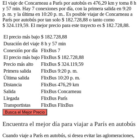
El viaje de Concarneau a París por autobús es 476,29 km y toma 8 h
y 57 min. Hay 7 conexiones por día, con la primera salida en 9:20
p. m. y la última en 10:20 p. m.. Es posible viajar de Concarneau a
París por autobús por tan solo $ 182.728,88 o tanto como
$ 324.119,59. El mejor precio para este trayecto es $ 182.728,88.
El precio más bajo
$ 182.728,88
Duración del viaje
8 h y 57 min
Conexión por día
FlixBus
7
El precio más bajo
FlixBus
$ 182.728,88
Precio más alto
FlixBus
$ 324.119,59
Primera salida
FlixBus
9:20 p. m.
Última salida
FlixBus
10:20 p. m.
Distancia
FlixBus
476,29 km
Salida
FlixBus
Concarneau
Llegada
FlixBus
París
Transportistas
FlixBus
FlixBus
©
CARTO
, ©
OpenStreetMap
contributors
Busca el Mejor Precio
Encuentra el mejor día para viajar a París en autobús
Cuando viaje a París en autobús, si desea evitar las aglomeraciones,