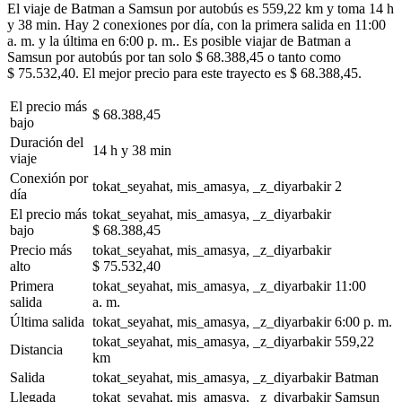
El viaje de Batman a Samsun por autobús es 559,22 km y toma 14 h
y 38 min. Hay 2 conexiones por día, con la primera salida en 11:00
a. m. y la última en 6:00 p. m.. Es posible viajar de Batman a
Samsun por autobús por tan solo $ 68.388,45 o tanto como
$ 75.532,40. El mejor precio para este trayecto es $ 68.388,45.
El precio más
$ 68.388,45
bajo
Duración del
14 h y 38 min
viaje
Conexión por
tokat_seyahat, mis_amasya, _z_diyarbakir
2
día
El precio más
tokat_seyahat, mis_amasya, _z_diyarbakir
bajo
$ 68.388,45
Precio más
tokat_seyahat, mis_amasya, _z_diyarbakir
alto
$ 75.532,40
Primera
tokat_seyahat, mis_amasya, _z_diyarbakir
11:00
salida
a. m.
Última salida
tokat_seyahat, mis_amasya, _z_diyarbakir
6:00 p. m.
tokat_seyahat, mis_amasya, _z_diyarbakir
559,22
Distancia
km
Salida
tokat_seyahat, mis_amasya, _z_diyarbakir
Batman
Llegada
tokat_seyahat, mis_amasya, _z_diyarbakir
Samsun