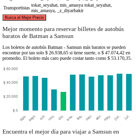
tokat_seyahat, mis_amasya
tokat_seyahat,
Transportistas
mis_amasya, _z_diyarbakir
©
CARTO
, ©
OpenStreetMap
contributors
Busca el Mejor Precio
Samsun
Mejor momento para reservar billetes de autobús
baratos de Batman a Samsun
Los boletos de autobús Batman - Samsun más baratos se pueden
encontrar por tan solo $ 26.938,65 si tiene suerte, o $ 47.074,42 en
promedio. El boleto más caro puede costar tanto como $ 53.170,35.
Batman
Encuentra el mejor día para viajar a Samsun en