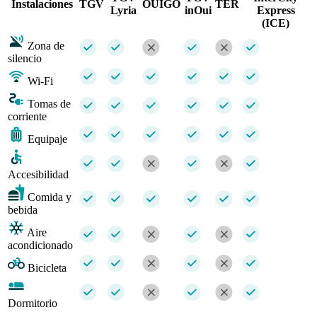
Instalaciones
TGV
OUIGO
TER
Lyria
inOui
Express
(ICE)
Zona de
silencio
Wi-Fi
Tomas de
corriente
Equipaje
Accesibilidad
Comida y
bebida
Aire
acondicionado
Bicicleta
Dormitorio