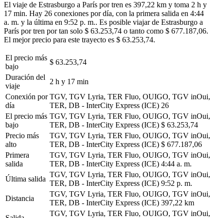
El viaje de Estrasburgo a París por tren es 397,22 km y toma 2 h y
17 min. Hay 26 conexiones por día, con la primera salida en 4:44
a. m. y la última en 9:52 p. m.. Es posible viajar de Estrasburgo a
París por tren por tan solo $ 63.253,74 o tanto como $ 677.187,06.
El mejor precio para este trayecto es $ 63.253,74.
El precio más
$ 63.253,74
bajo
Duración del
2 h y 17 min
viaje
Conexión por
TGV, TGV Lyria, TER Fluo, OUIGO, TGV inOui,
día
TER, DB - InterCity Express (ICE)
26
El precio más
TGV, TGV Lyria, TER Fluo, OUIGO, TGV inOui,
bajo
TER, DB - InterCity Express (ICE)
$ 63.253,74
Precio más
TGV, TGV Lyria, TER Fluo, OUIGO, TGV inOui,
alto
TER, DB - InterCity Express (ICE)
$ 677.187,06
Primera
TGV, TGV Lyria, TER Fluo, OUIGO, TGV inOui,
salida
TER, DB - InterCity Express (ICE)
4:44 a. m.
TGV, TGV Lyria, TER Fluo, OUIGO, TGV inOui,
Última salida
TER, DB - InterCity Express (ICE)
9:52 p. m.
TGV, TGV Lyria, TER Fluo, OUIGO, TGV inOui,
Distancia
TER, DB - InterCity Express (ICE)
397,22 km
TGV, TGV Lyria, TER Fluo, OUIGO, TGV inOui,
Salida