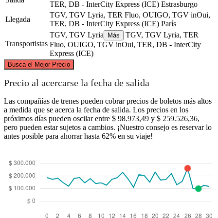
TER, DB - InterCity Express (ICE)
Estrasburgo
TGV, TGV Lyria, TER Fluo, OUIGO, TGV inOui,
Llegada
TER, DB - InterCity Express (ICE)
París
TGV, TGV Lyria
TGV, TGV Lyria, TER
Más
Transportistas
Fluo, OUIGO, TGV inOui, TER, DB - InterCity
Express (ICE)
©
CARTO
, ©
OpenStreetMap
contributors
Busca el Mejor Precio
Precio al acercarse la fecha de salida
Las compañías de trenes pueden cobrar precios de boletos más altos
a medida que se acerca la fecha de salida. Los precios en los
próximos días pueden oscilar entre $ 98.973,49 y $ 259.526,36,
Paris
pero pueden estar sujetos a cambios. ¡Nuestro consejo es reservar lo
Strasbourg
antes posible para ahorrar hasta 62% en su viaje!